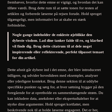
fremhæver, hvorfor dette emne er vigtigt, og hvordan det kan
tilføre værdi. Brug dette rum til at sætte tonen for resten af
artiklen og forberede læserne på rejsen forude. Hold sproget
tilgængeligt, men informativt for at skabe en stærk
forbindelse.
Nogle gange indeholder de enkleste øjeblikke den
dybeste visdom. Lad dine tanker falde til ro, og klarhed
vil finde dig. Brug dette citatrum til at dele noget
inspirerende eller reflekterende, perfekt tilpasset temaet
for din artikel.
Dette afsnit går dybere ind i det emne, der blev introduceret
tidligere, og udvider hovedideen med eksempler, analyser
eller yderligere kontekst. Brug denne sektion til at uddybe
specifikke punkter og sørg for, at hver sætning bygger på den
foregående for at opretholde en sammenhængende strøm. Du
kan inkludere data, anekdoter eller ekspertudtalelser for at
styrke dine argumenter. Hold sproget kortfattet, men
beskrivende nok til at holde læserne engageret. Det er her,