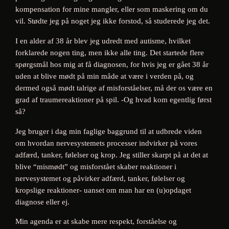
kompensation for mine mangler, eller som maskering om du
vil. Stødte jeg på noget jeg ikke forstod, så studerede jeg det.
I en alder af 38 år blev jeg udredt med autisme, hvilket
forklarede nogen ting, men ikke alle ting. Det startede flere
spørgsmål hos mig at få diagnosen, for hvis jeg er gået 38 år
uden at blive mødt på min måde at være i verden på, og
dermed også mødt talrige af misforståelser, må der os være en
grad af traumereaktioner på spil. -Og hvad kom egentlig først
så?
Jeg bruger i dag min faglige baggrund til at udbrede viden
om hvordan nervesystemets processer indvirker på vores
adfærd, tanker, følelser og krop. Jeg stiller skarpt på at det at
blive “mismødt” og misforstået skaber reaktioner i
nervesystemet og påvirker adfærd, tanker, følelser og
kropslige reaktioner- uanset om man har en (u)opdaget
diagnose eller ej.
Min agenda er at skabe mere respekt, forståelse og